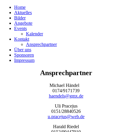
Home
Aktuelles
Bilder
Angebote
Events
Kalender
Kontakt
Ansprechpartner
Über uns
Sponsoren
Impressum
Ansprechpartner
Michael Händel
0174/9171739
haendels@gmx.de
Uli Pracejus
0151/28840526
u.pracejus@web.de
Harald Riedel
0152/09447910